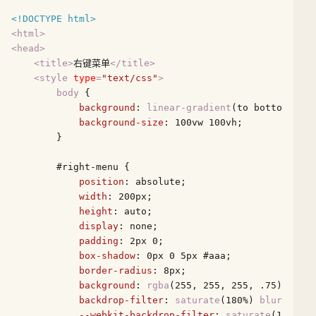
<!DOCTYPE 
html
>
<
html
>
<
head
>
<
title
>
右键菜单
</
title
>
<
style
type
=
"text/css"
>
body
 {

background
: 
linear-gradient
(to bottom righ
background-size
: 
100vw
100vh
;

        }

#right-menu
 {

position
: absolute;

width
: 
200px
;

height
: auto;

display
: none;

padding
: 
2px
0
;

box-shadow
: 
0px
0
5px
#aaa
;

border-radius
: 
8px
;

background
: 
rgba
(
255
, 
255
, 
255
, .
75
);

backdrop-filter
: 
saturate
(
180%
) 
blur
(
20px
)
--webkit-backdrop-filter
: 
saturate
(
180%
) 
b