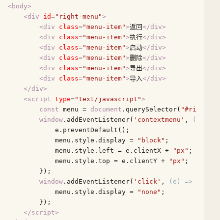
<
body
>
<
div
id
=
"right-menu"
>
<
div
class
=
"menu-item"
>
返回
</
div
>
<
div
class
=
"menu-item"
>
执行
</
div
>
<
div
class
=
"menu-item"
>
启动
</
div
>
<
div
class
=
"menu-item"
>
删除
</
div
>
<
div
class
=
"menu-item"
>
导出
</
div
>
<
div
class
=
"menu-item"
>
导入
</
div
>
</
div
>
<
script
type
=
"text/javascript"
>
const
 menu = 
document
.querySelector(
"#right-me
window
.addEventListener(
'contextmenu'
, 
(
e
) =>
 
            e.preventDefault();

            menu.style.display = 
"block"
;

            menu.style.left = e.clientX + 
"px"
;

            menu.style.top = e.clientY + 
"px"
;

        });

window
.addEventListener(
'click'
, 
(
e
) =>
 {

            menu.style.display = 
"none"
;

        });

</
script
>