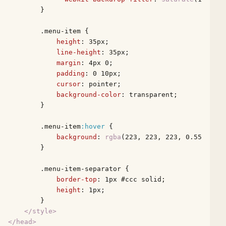
        }

.menu-item
 {

height
: 
35px
;

line-height
: 
35px
;

margin
: 
4px
0
;

padding
: 
0
10px
;

cursor
: pointer;

background-color
: transparent;

        }

.menu-item
:hover
 {

background
: 
rgba
(
223
, 
223
, 
223
, 
0.55
);

        }

.menu-item-separator
 {

border-top
: 
1px
#ccc
 solid;

height
: 
1px
;

        }

</
style
>
</
head
>