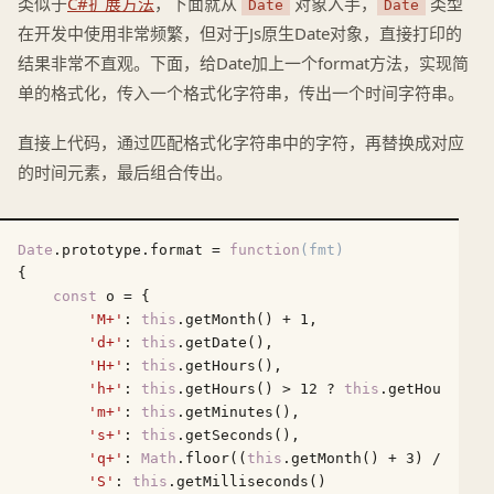
类似于
C#扩展方法
，下面就从
对象入手，
类型
Date
Date
在开发中使用非常频繁，但对于Js原生Date对象，直接打印的
结果非常不直观。下面，给Date加上一个format方法，实现简
单的格式化，传入一个格式化字符串，传出一个时间字符串。
直接上代码，通过匹配格式化字符串中的字符，再替换成对应
的时间元素，最后组合传出。
Date
.prototype.format = 
function
(
fmt
{

const
 o = {

'M+'
: 
this
.getMonth() + 
1
,                 
//
'd+'
: 
this
.getDate(),                    
// 日
'H+'
: 
this
.getHours(),                   
// 
'h+'
: 
this
.getHours() > 
12
 ? 
this
.getHours() -
'm+'
: 
this
.getMinutes(),                 
// 分
's+'
: 
this
.getSeconds(),                 
// 秒
'q+'
: 
Math
.floor((
this
.getMonth() + 
3
) / 
3
), 
'S'
: 
this
.getMilliseconds()             
// 毫