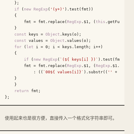
    };

if
 (
new
RegExp
(
'(y+)'
).test(fmt))

    {

        fmt = fmt.replace(
RegExp
.$1, (
this
.getFullYear
    }

const
 keys = 
Object
.keys(o);

const
 values = 
Object
.values(o);

for
 (
let
 i = 
0
; i < keys.length; i++)

    {

if
 (
new
RegExp
(
`(
${ keys[i] }
)`
).test(fmt)) {

        fmt = fmt.replace(
RegExp
.$1, (
RegExp
.$1.length
            : ((
`00
${ values[i]}
`
).substr((
''
 + values
    }

    }

return
 fmt;

使用起来也是很方便，直接传入一个格式化字符串即可。