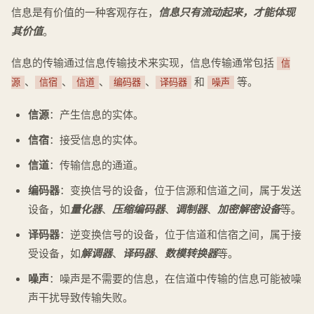
信息是有价值的一种客观存在，
信息只有流动起来，才能体现
其价值
。
信息的传输通过信息传输技术来实现，信息传输通常包括
信
、
、
、
、
和
等。
源
信宿
信道
编码器
译码器
噪声
信源
：产生信息的实体。
信宿
：接受信息的实体。
信道
：传输信息的通道。
编码器
：变换信号的设备，位于信源和信道之间，属于发送
设备，如
量化器
、
压缩编码器
、
调制器
、
加密解密设备
等。
译码器
：逆变换信号的设备，位于信道和信宿之间，属于接
受设备，如
解调器
、
译码器
、
数模转换器
等。
噪声
：噪声是不需要的信息，在信道中传输的信息可能被噪
声干扰导致传输失败。