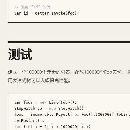
// 获取 “Id” 的值
测试
建立一个100000个元素的列表，存放100000个Foo实
用表达式树可以大幅提高性能。
var foos = 
new
 List<Foo>();

Stopwatch sw = 
new
 Stopwatch();

foos = Enumerable.Repeat(
new
 Foo(),
1000000
).ToList
for
 (
int
 i = 
0
; i < 
1000000
; i++)
