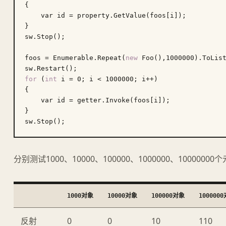
{

    var id = property.GetValue(foos[i]);

}

sw.Stop();

foos = Enumerable.Repeat(
new
 Foo(),
1000000
).ToList
for
 (
int
 i = 
0
; i < 
1000000
; i++)

{

    var id = getter.Invoke(foos[i]);

}

分别测试1000、10000、100000、1000000、1000
1000对象
10000对象
100000对象
100000
反射
0
0
10
110